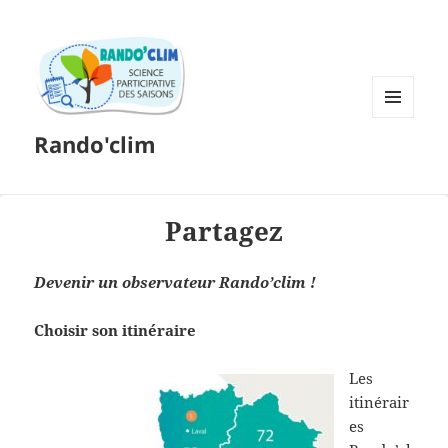
MENU
Rando'clim
ET
WIDGETS
Partagez
Devenir un observateur Rando’clim !
Choisir son itinéraire
Les
itinérair
es