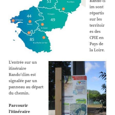
Rando’cl
im sont
répartis
sur les
territoir
es des
CPIE en
Pays de
la Loire.
L’entrée sur un
itinéraire
Rando’clim est
signalée par un
panneau au départ
du chemin.
Parcourir
l’itinéraire