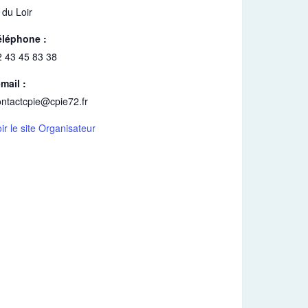
 du Loir
éléphone :
2 43 45 83 38
mail :
ontactcpie@cpie72.fr
ir le site Organisateur