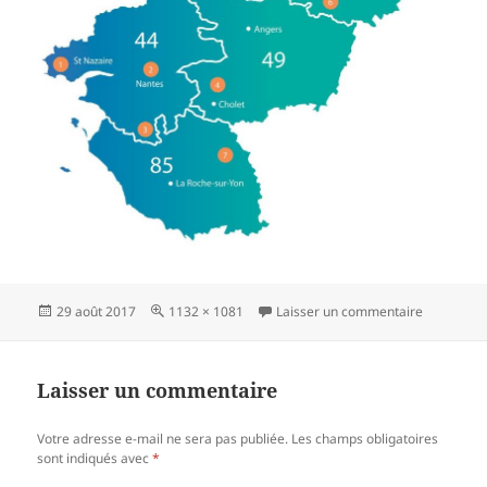
Publié
Taille
sur carte 
29 août 2017
1132 × 1081
Laisser un commentaire
le
réelle
Laisser un commentaire
Votre adresse e-mail ne sera pas publiée.
Les champs obligatoires
sont indiqués avec
*