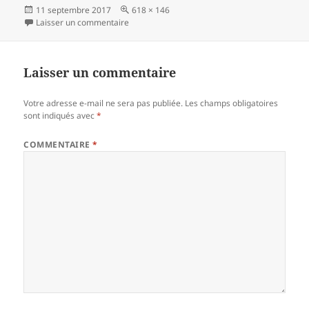
Publié
Taille
11 septembre 2017
618 × 146
le
sur calendrier phénologie
réelle
Laisser un commentaire
Laisser un commentaire
Votre adresse e-mail ne sera pas publiée.
Les champs obligatoires
sont indiqués avec
*
COMMENTAIRE
*