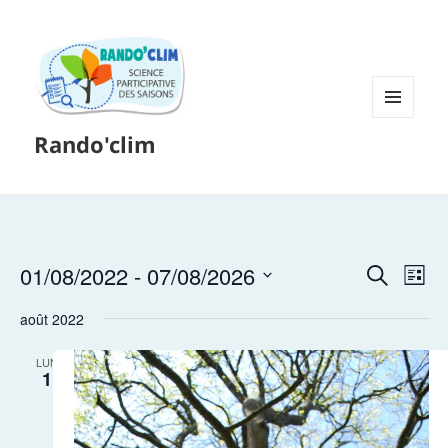
MENU
Rando'clim
ET
WIDGETS
01/08/2022
 - 
07/08/2026
Recherche
Navi
RECHERCH
LISTE
et
de
Sélectionnez
août 2022
navigation
vues
une
de
évè
date.
LUN
vues
1
Évènement