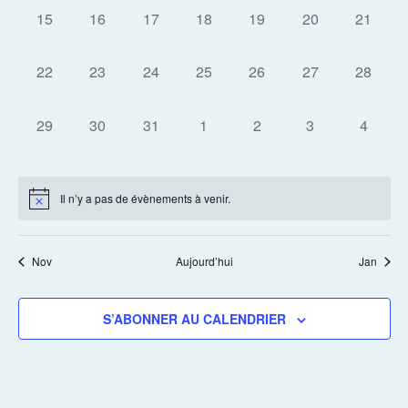
0
0
0
0
0
0
0
15
16
17
18
19
20
21
ÉVÈNEMENT,
ÉVÈNEMENT,
ÉVÈNEMENT,
ÉVÈNEMENT,
ÉVÈNEMENT,
ÉVÈNEMENT,
ÉVÈNE
0
0
0
0
0
0
0
22
23
24
25
26
27
28
ÉVÈNEMENT,
ÉVÈNEMENT,
ÉVÈNEMENT,
ÉVÈNEMENT,
ÉVÈNEMENT,
ÉVÈNEMENT,
ÉVÈNE
0
0
0
0
0
0
0
29
30
31
1
2
3
4
ÉVÈNEMENT,
ÉVÈNEMENT,
ÉVÈNEMENT,
ÉVÈNEMENT,
ÉVÈNEMENT,
ÉVÈNEMENT,
ÉVÈNE
Il n’y a pas de évènements à venir.
Nov
Aujourd’hui
Jan
S’ABONNER AU CALENDRIER