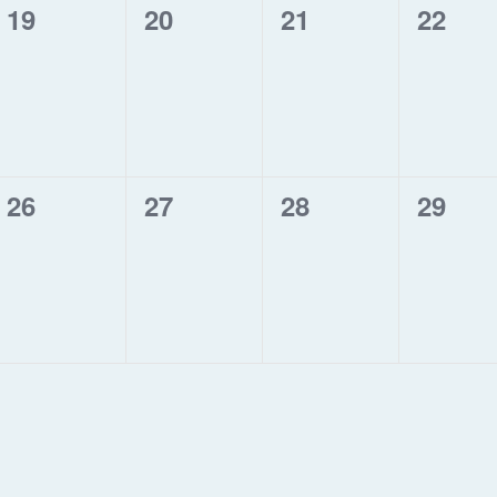
0
0
0
0
19
20
21
22
évènement,
évènement,
évènement,
évène
0
0
0
0
26
27
28
29
évènement,
évènement,
évènement,
évène