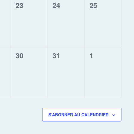
0
0
0
23
24
25
ment,
évènement,
évènement,
évènement,
0
0
0
30
31
1
ment,
évènement,
évènement,
évènement,
S’ABONNER AU CALENDRIER