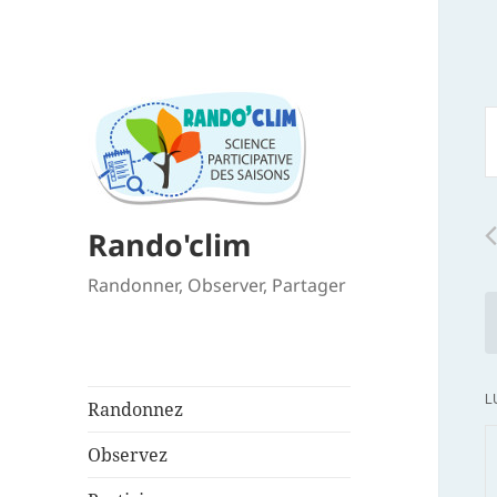
R
S
e
m
n
c
Rando'clim
R
v
Randonner, Observer, Partager
p
m
c
L
C
Randonnez
d
Observez
É